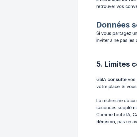
retrouver vos conver
Données s
Si vous partagez un
inviter à ne pas le
5. Limites 
GaIA
consulte
vos 
votre place. Si vous
La recherche docume
secondes suppléme
Comme toute IA, GaI
décision
, pas un a